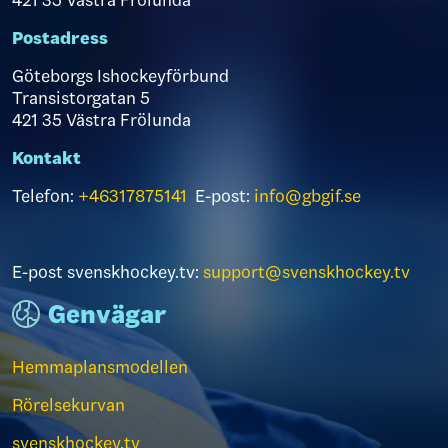
421 35 Västra Frölunda
Postadress
Göteborgs Ishockeyförbund
Transistorgatan 5
421 35 Västra Frölunda
Kontakt
Telefon:
+46317875141
E-post:
info@gbgif.se
E-post svenskhockey.tv:
support@svenskhockey.tv
Genvägar
Hemmaplansmodellen
Rörelsekurvan
svenskhockey.tv