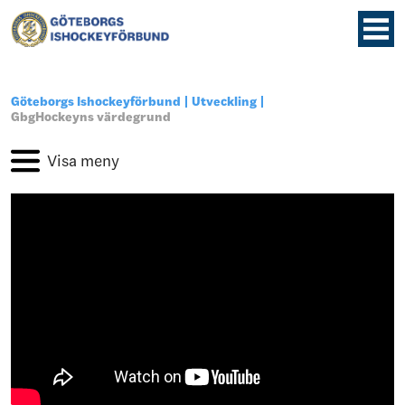
Göteborgs Ishockeyförbund
Utveckling
GbgHockeyns värdegrund