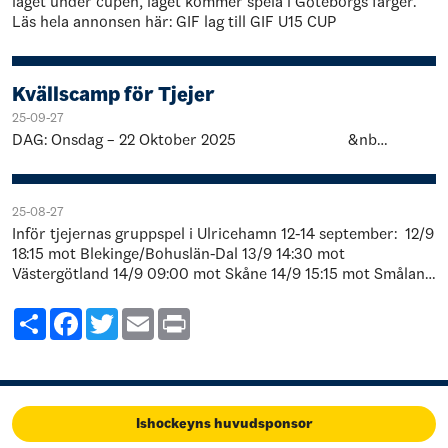
laget under cupen, laget kommer spela i Göteborgs färger.
Läs hela annonsen här: GIF lag till GIF U15 CUP
Kvällscamp för Tjejer
25-09-27
DAG: Onsdag – 22 Oktober 2025 &nb…
25-08-27
Inför tjejernas gruppspel i Ulricehamn 12-14 september: 12/9
18:15 mot Blekinge/Bohuslän-Dal 13/9 14:30 mot
Västergötland 14/9 09:00 mot Skåne 14/9 15:15 mot Småland
Truppen kommer a…
Share
Facebook
Twitter
Email
Print
Ishockeyns huvudsponsor